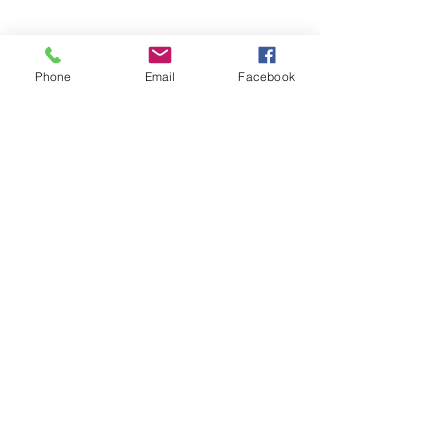
Phone
Email
Facebook
Mann 35 Jahre alt (8 Sitzungen – 2 pro
Woche)