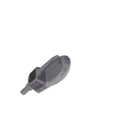
Stärkt die Bauchmuskeln
Baut Tiefenmuskulatur auf
Baut Muskeln auf
Fett reduzieren
Strafft und formt die Silhouette