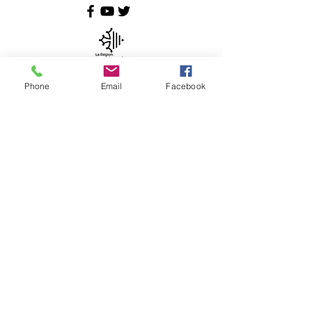
Phone
Email
Facebook
Copyright © 2026
Physioquanta Tous droits réservés.
Conditions générales de ventes
|
Mentions légales
|
Plan du site
| Protection des données
|
Recrutement
|
Support.
*En droit français les professions de santé sont les
professions régies par le code de la santé publique,
tandis que les professions de la santé, sont les
professionnels régis par un titre professionnel non
intégrés au code de la santé publique tels que les
ostéopathes, chiropracteurs, psychologues et
psychothérapeutes.
Selon la Directive n° 2011/24/UE européenne du 9 mars
2011 relative à l’application des droits des patients en